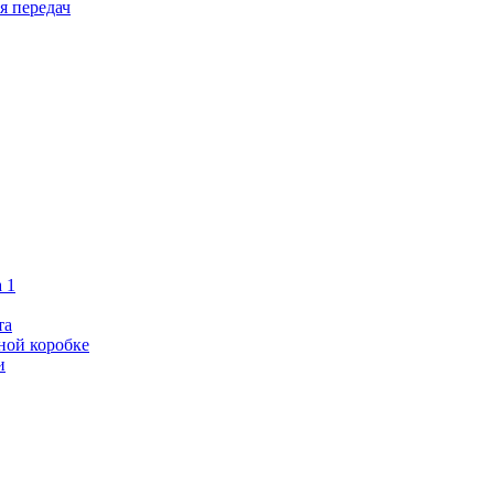
я передач
 1
та
чной коробке
и