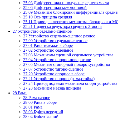
25.03 Дифференциал и полуоси среднего моста
25.06 Дифференциал межмостовой
25.09 Механизм блокировки дифференциала средне
25.10 Ось прицепа средняя
25.11 Привод включения механизма блокировки М
25.21 Подвеска редуктора среднего 2 моста
27 Устройство седельно-сцепное
27 Устройство седельно-сцепное разное
27.00 Устройство седельно-сцепное
27.01 Рама тележки в сборе
27.02 Устройство седельное
27.03 Механизмм сцепной седельного устройства
27.04 Устройство опорно-поворотное
27.05 Механизм стопорный поворот.устройства
27.07 Устройство тягово-сцепное
27.20 Устройство опорное в сборе
27.21 Устройство опорное(рама,стойка)
27.24 Привод подъема механизма опорн устройства
27.28 Механизм наезда прицепа
28 Рама
28 Рама разное
28.00 Рама в сборе
28.01 Рама
28.03 Буфер передний
28.04 Буфер задний