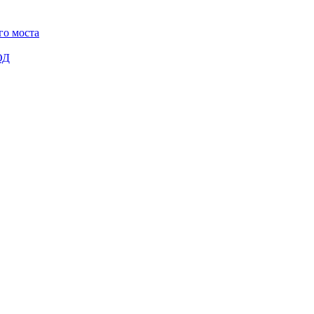
го моста
ОД