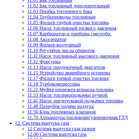
11.01 Бак топливный
11.02 Бак топливный дополнительный
11.03 Пробка топливного бака
11.04 Трубопроводы топливные
11.05 Фильтр грубой очистки топлива
11.06 Насос топливный низкого давления
11.07 Карбюратор и приборы смесеобр.
11.08 Акселератор
11.09 Фильтр воздушный
11.10 Регулятор числа оборотов
11.11 Насос топливный высокого давления
11.12 Форсунка
11.13 Насос продувочный двигателя
11.15 Устройство аварийного остонова
11.17 Фильтр тонкой очистки топлива
11.18 Турбокомпрессоры
11.21 Муфта опережен.впрыска топлива
11.33 Насос топливоподкачки ручной
11.41 Насос предпусковой подкачки топлива
11.48 Патрубок подачи воздуха
11.56 Блок топливных клапанов
11.70 Аппаратура топливорегулировочная ГТД
12. Система выпуска газа
12 Система выпуска газа разное
12.00 Система выпуска газа