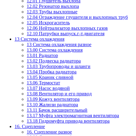
12.01 Глушитель выхлопа
12.02 Резонатор выхлопа
12.03 Трубы выхлопные
12.04 Ограждение глушителя и выхлопных труб
12.05 Искрогаситель
12.06 Нейтрализатор выхлопных газов
12.10 Патрубки выпуск.г-т.двигателя
13 Система охлаждения
13 Система охлаждения разное
13.00 Система охлаждения
13.01 Радиатор
13.02 Подвеска радиатора
13.03 Трубопроводы и шланги
13.04 Пробка радиатора
13.05 Краник сливной
13.06 Термостат
13.07 Насос водяной
13.08 Вентилятор и его привод
13.09 Кожух вентилятора
13.10 Жалюзи радиатора
13.11 Бачок расширительный
13.17 Муфта электромагнитная вентилятора
13.18 Гидромуфта привода вентилятора
16. Сцепление
16. Сцепление разное