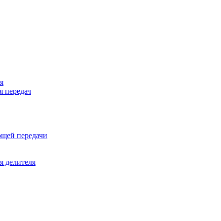
я
я передач
ющей передачи
я делителя